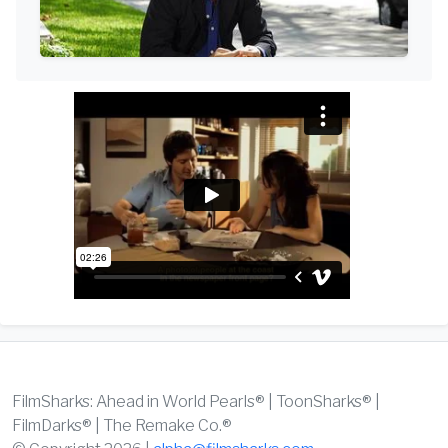
FilmSharks: Ahead in World Pearls® | ToonSharks® |
FilmDarks® | The Remake Co.®