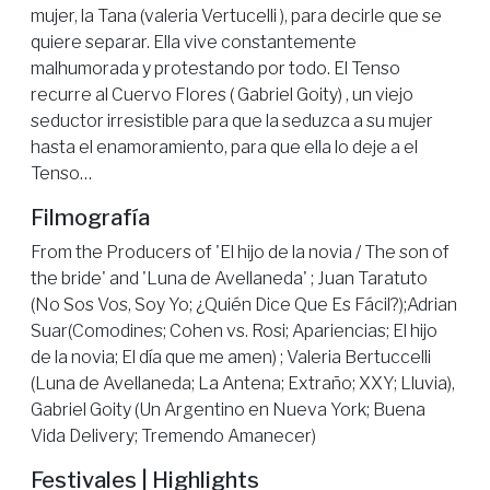
mujer, la Tana (valeria Vertucelli ), para decirle que se
quiere separar. Ella vive constantemente
malhumorada y protestando por todo. El Tenso
recurre al Cuervo Flores ( Gabriel Goity) , un viejo
seductor irresistible para que la seduzca a su mujer
hasta el enamoramiento, para que ella lo deje a el
Tenso…
Filmografía
From the Producers of 'El hijo de la novia / The son of
the bride' and 'Luna de Avellaneda' ; Juan Taratuto
(No Sos Vos, Soy Yo; ¿Quién Dice Que Es Fácil?);Adrian
Suar(Comodines; Cohen vs. Rosi; Apariencias; El hijo
de la novia; El día que me amen) ; Valeria Bertuccelli
(Luna de Avellaneda; La Antena; Extraño; XXY; Lluvia),
Gabriel Goity (Un Argentino en Nueva York; Buena
Vida Delivery; Tremendo Amanecer)
Festivales | Highlights