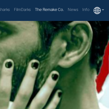
harks
FilmDarks
The Remake Co.
News
Info