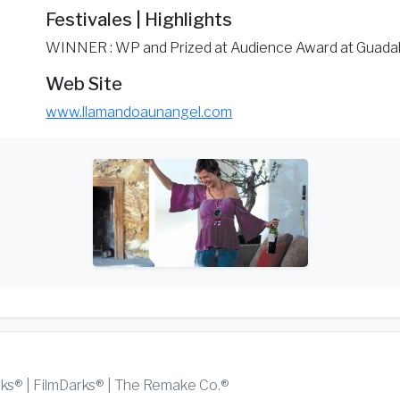
Festivales | Highlights
WINNER : WP and Prized at Audience Award at Guadal
Web Site
www.llamandoaunangel.com
rks® | FilmDarks® | The Remake Co.®