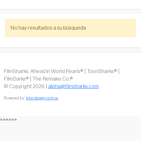
No hay resultados a su búsqueda
FilmSharks: Ahead in World Pearls® | ToonSharks® |
FilmDarks® | The Remake Co.®
© Copyright 2026 |
alpha@filmsharks.com
Powered by:
lobodesign.com.ar
>>>>>>