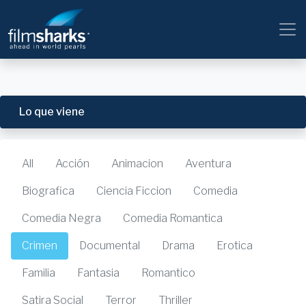
Lo que viene
All
Acción
Animacion
Aventura
Biografica
Ciencia Ficcion
Comedia
Comedia Negra
Comedia Romantica
Crimen
Documental
Drama
Erotica
Familia
Fantasia
Romantico
Satira Social
Terror
Thriller