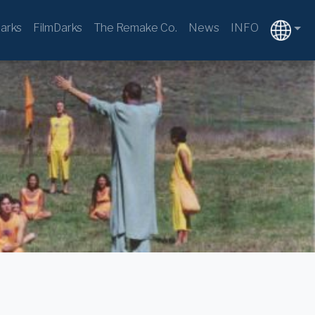
arks
FilmDarks
The Remake Co.
News
INFO