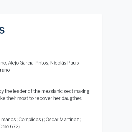
s
no, Alejo García Pintos, Nicolás Pauls
rrano
 by the leader of the messianic sect making
make their most to recover her daugther.
 manos ; Complices ) ; Oscar Martinez ;
Chile 672).