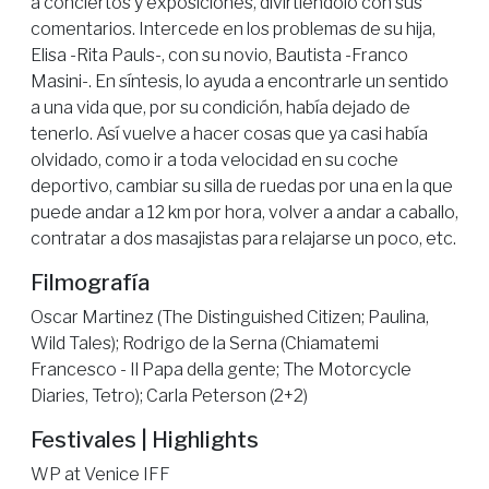
a conciertos y exposiciones, divirtiéndolo con sus
comentarios. Intercede en los problemas de su hija,
Elisa -Rita Pauls-, con su novio, Bautista -Franco
Masini-. En síntesis, lo ayuda a encontrarle un sentido
a una vida que, por su condición, había dejado de
tenerlo. Así vuelve a hacer cosas que ya casi había
olvidado, como ir a toda velocidad en su coche
deportivo, cambiar su silla de ruedas por una en la que
puede andar a 12 km por hora, volver a andar a caballo,
contratar a dos masajistas para relajarse un poco, etc.
Filmografía
Oscar Martinez (The Distinguished Citizen; Paulina,
Wild Tales); Rodrigo de la Serna (Chiamatemi
Francesco - Il Papa della gente; The Motorcycle
Diaries, Tetro); Carla Peterson (2+2)
Festivales | Highlights
WP at Venice IFF