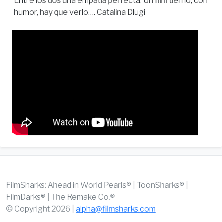
Entre los dos una empatía perfecta. Un film tierno, con
humor, hay que verlo…. Catalina Dlugi
FilmSharks: Ahead in World Pearls® | ToonSharks® |
FilmDarks® | The Remake Co.®
© Copyright 2026 |
alpha@filmsharks.com