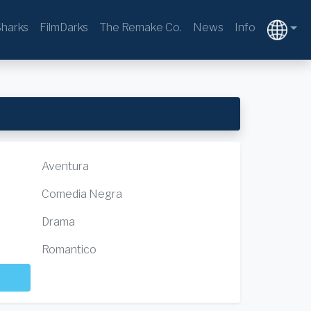
harks
FilmDarks
The Remake Co.
News
Info
Aventura
Comedia Negra
Drama
Romantico