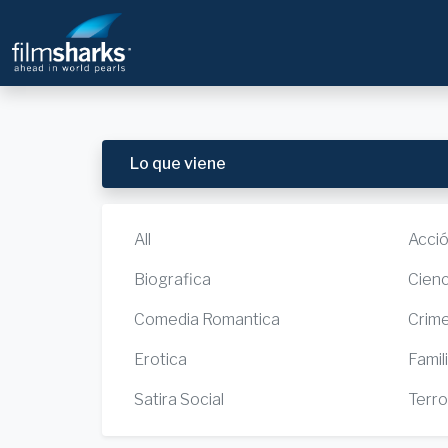
Lo que viene
All
Acci
Biografica
Cienc
Comedia Romantica
Crim
Erotica
Famil
Satira Social
Terro