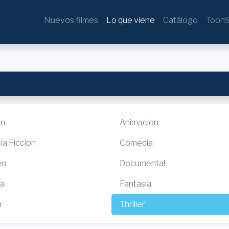
Nuevos filmes
Lo que viene
Catálogo
ToonS
ón
Animacion
ia Ficcion
Comedia
en
Documental
ia
Fantasia
r
Thriller