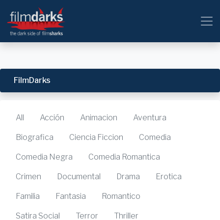
FilmDarks
All
Acción
Animacion
Aventura
Biografica
Ciencia Ficcion
Comedia
Comedia Negra
Comedia Romantica
Crimen
Documental
Drama
Erotica
Familia
Fantasia
Romantico
Satira Social
Terror
Thriller