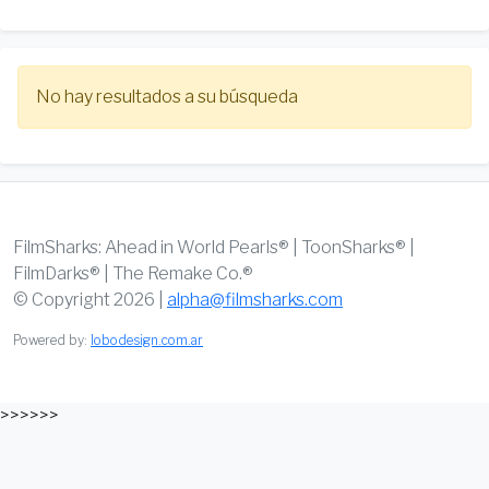
No hay resultados a su búsqueda
FilmSharks: Ahead in World Pearls® | ToonSharks® |
FilmDarks® | The Remake Co.®
© Copyright 2026 |
alpha@filmsharks.com
Powered by:
lobodesign.com.ar
>>>>>>