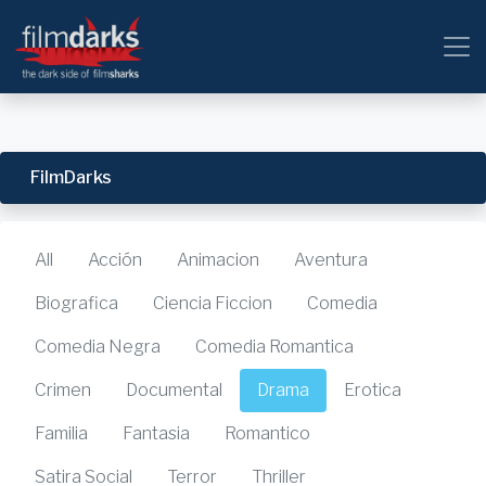
FilmDarks
All
Acción
Animacion
Aventura
Biografica
Ciencia Ficcion
Comedia
Comedia Negra
Comedia Romantica
Crimen
Documental
Drama
Erotica
Familia
Fantasia
Romantico
Satira Social
Terror
Thriller