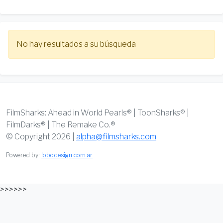
No hay resultados a su búsqueda
FilmSharks: Ahead in World Pearls® | ToonSharks® |
FilmDarks® | The Remake Co.®
© Copyright 2026 |
alpha@filmsharks.com
Powered by:
lobodesign.com.ar
>>>>>>