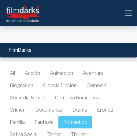
FilmDarks
All
Acción
Animacion
Aventura
Biografica
Ciencia Ficcion
Comedia
Comedia Negra
Comedia Romantica
Crimen
Documental
Drama
Erotica
Familia
Fantasia
Romantico
Satira Social
Terror
Thriller